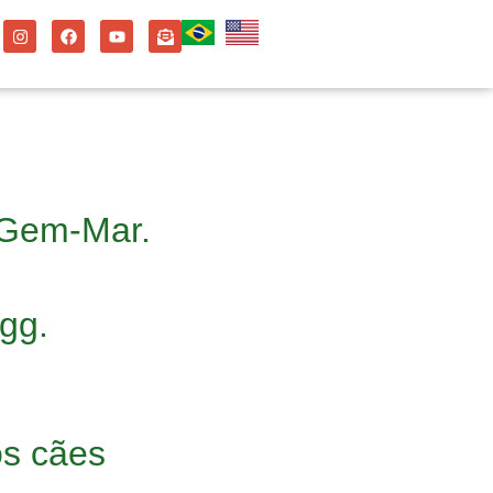
 Gem-Mar.
gg.
os cães