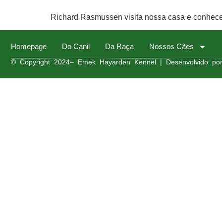
Richard Rasmussen visita nossa casa e conhec
Homepage
Do Canil
Da Raça
Nossos Cães
© Copyright 2024– Emek Hayarden Kennel | Desenvolvido por