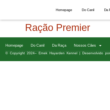
Homepage
Do Canil
Da 
Ração Premier
Homepage
Do Canil
Da Raça
Nossos Cães
© Copyright 2024– Emek Hayarden Kennel | Desenvolvido por